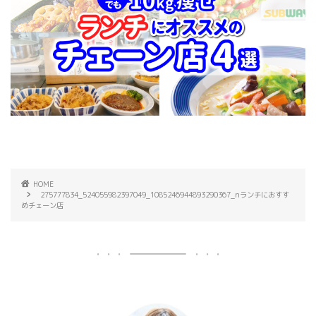
HOME
275777834_524055982397049_1085246944893290367_nランチにおすす
めチェーン店