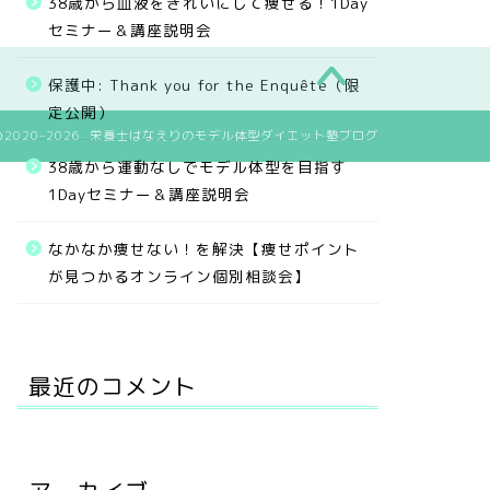
38歳から血液をきれいにして痩せる！1Day
セミナー＆講座説明会
保護中: Thank you for the Enquête（限
定公開）
2020–2026 栄養士はなえりのモデル体型ダイエット塾ブログ
38歳から運動なしでモデル体型を目指す
1Dayセミナー＆講座説明会
なかなか痩せない！を解決【痩せポイント
が見つかるオンライン個別相談会】
最近のコメント