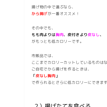
揚げ物の中で選ぶなら、
から揚げ
が一番オススメ！
その中でも、
もも肉よりは
胸肉
、皮付きより
皮なし
、
がもっとも低カロリーです。
市販品では、
ここまでカロリーカットしているものは
ご自宅でから揚げを作るときは、
「
皮なし胸肉
」
で作られるとさらに低カロリーにできま
２）揚げたてを食べる