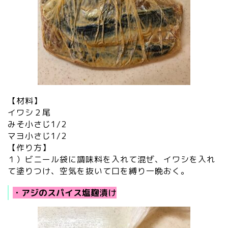
【材料】
イワシ２尾
みそ小さじ1/2
マヨ小さじ1/2
【作り方】
１）ビニール袋に調味料を入れて混ぜ、イワシを入れ
て塗りつけ、空気を抜いて口を縛り一晩おく。
・アジのスパイス塩麹
漬け