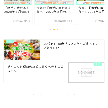
週の「勝手に痩せる夫
今週の「勝手に痩せる夫
今週の「勝手に痩せ
」2020年８月Vol.１
弁当」2021年３月Vol.１
弁当」2020年７月Vo
2020年8月10日
2021年3月27日
2020年7
50代で10kg痩せした人たちが食べてい
た朝食TOP5
ダイエット成功のために磨くべき３つの
スキル