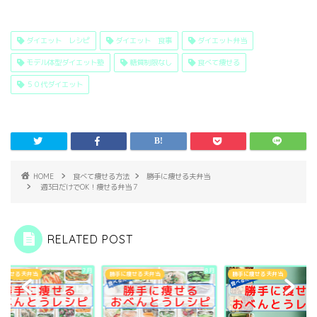
ダイエット レシピ
ダイエット 食事
ダイエット弁当
モデル体型ダイエット塾
糖質制限なし
食べて痩せる
５０代ダイエット
HOME
食べて痩せる方法
勝手に痩せる夫弁当
週3日だけでOK！痩せる弁当７
RELATED POST
に痩せる夫弁当
勝手に痩せる夫弁当
勝手に痩せる夫弁当