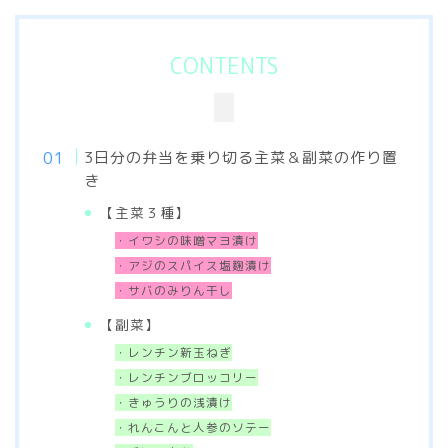
CONTENTS
3日分の弁当を乗り切る主菜＆副菜の作り置
き
【主菜３種】
・イワシの味噌マヨ漬け
・アジのスパイス塩麹漬け
・サバのみりん干し
【副菜】
・レンチン新玉ねぎ
・レンチンブロッコリー
・きゅうりの浅漬け
・れんこんと人参のソテー