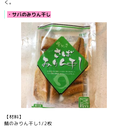
く。
・サバのみりん干し
【材料】
鯖のみりん干し1/2枚